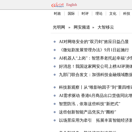
English
时政
国际
时评
理论
文化
科技
光明网
»
网安频道
»
大智移云
AI对网络安全的“双刃剑”效应日益凸显
《微短剧发展管理办法》9月1日起施行
AI机器人“上岗”：智慧养老托起幸福“夕
好消息！我国这家网安公司上榜AI评测体
九部门联合发文：加强科技金融领域数
科技新观察丨从“唯影响因子”到“重四维
AI需求驱动 香港6月商品出口货值同比增5
智慧防汛，依靠这些科技“新把式”
这些创新智能产品凭实力“圈粉”
以场景应用为牵引 拓展丰富智能经济