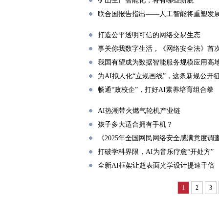
矿山生产智能化，将有哪些新貌
联合国报告指出——人工智能将重塑发
打造公平透明可信的网络交易生态
事关你我数字生活，《网络安全法》首
我国有望成为数据智能服务规模应用高
为AI拟人化“立规画线”，这条新规公开
畅通“政校企”，打好AI素养培育组合拳
AI热潮带火燃气轮机产业链
孩子多大适合拥有手机？
《2025年全国网民网络安全感满意度调
打破学科界限，AI为音乐疗愈“开处方”
全新AI框架让超表面光学设计提速千倍
1
2
3