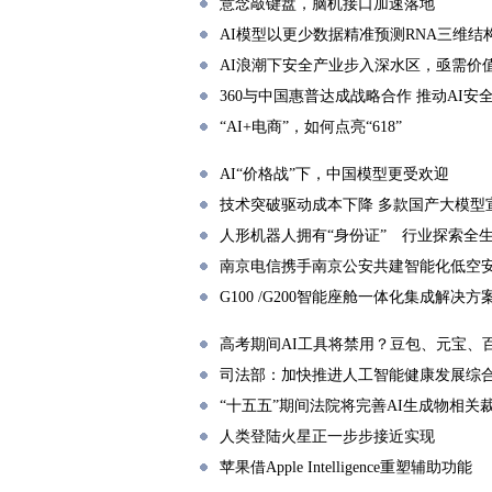
意念敲键盘，脑机接口加速落地
AI模型以更少数据精准预测RNA三维结
AI浪潮下安全产业步入深水区，亟需价
360与中国惠普达成战略合作 推动AI
“AI+电商”，如何点亮“618”
AI“价格战”下，中国模型更受欢迎
技术突破驱动成本下降 多款国产大模型
人形机器人拥有“身份证” 行业探索全
南京电信携手南京公安共建智能化低空
G100 /G200智能座舱一体化集成解决方
高考期间AI工具将禁用？豆包、元宝、
司法部：加快推进人工智能健康发展综
“十五五”期间法院将完善AI生成物相关
人类登陆火星正一步步接近实现
苹果借Apple Intelligence重塑辅助功能