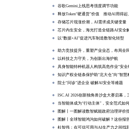
谷歌Gemini上线思考强度调节功能
释放Token“硬通货”价值 推动AI用得
存储芯片现涨价潮，AI需求成关键变量
芯片内生安全，海光打造全链路AI安全
以“数据+AI”促进汽车制造数智化转型
助力竞技提升，重塑产业业态，布局全
以科技之力守关，为创新出海护航
具身智能特种机器人构筑高危作业“安全
知识产权全链条保护助“北大仓”向“智慧
院士“问诊”进企业 破解AI安全等难题
ISC.AI 2026创新独角兽沙盒大赛启
当智能体成为“行动主体”，安全范式如
图解丨一图解读数智赋能政府治理评价
图解丨全球智能鸿沟如何破解？这份报
杜智伟：在可信可用与AI生产力之间找