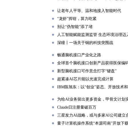
让老年人平等、温和地接入智能时代
“龙虾”挥钳，算力吃紧
别让“伪智能”添了堵
人工智能赋能监测监管 生态环境治理迈
深瞳丨一场关于铜的科技突围战
畅通脑机接口产业化之路
全球首个脑机接口创新产品获得医保编
新型脑机接口可作意念打字“键盘”
超紧凑AI芯片能以光速完成计算
IBM陈旭东：以“创业”姿态、开放技术
为给AI业务留出更多资金，甲骨文计划
Claude日注册量破百万
三星发力AI战略，或与多家AI公司建立
量子计算机操作系统“本源司南”开放下