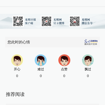
您此时的心情
开心
难过
点赞
飘过
0
0
0
0
推荐阅读