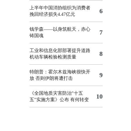
上半年中国消协组织为消费者
6
挽回经济损失4.47亿元
钱学森——以身筑航天，赤心
7
铸国魂
工业和信息化部部署提升道路
8
机动车辆检验检测质量
特朗普：霍尔木兹海峡很快开
9
放 否则伊朗将遭打击
《全国地质灾害防治"十五
10
五"实施方案》公布 有何转变