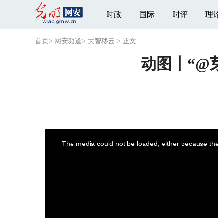
时政
国际
时评
理
首页
>
网安频道
>
大智移云
>
正文
动图丨“@
This
is
a
The media could not be loaded, either because the 
modal
window.