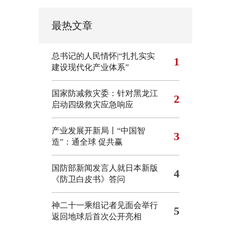
最热文章
总书记的人民情怀|“扎扎实实
1
建设现代化产业体系”
国家防减救灾委：针对黑龙江
2
启动四级救灾应急响应
产业发展开新局丨“中国智
3
造”：通全球 促共赢
国防部新闻发言人就日本新版
4
《防卫白皮书》答问
神二十一乘组记者见面会举行
5
返回地球后首次公开亮相