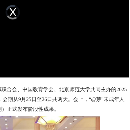
Video
Player
is
loading.
织联合会、中国教育学会、北京师范大学共同主办的2025
期从9月25日至26日共两天。会上，“@芽”未成年人
划）正式发布阶段性成果。