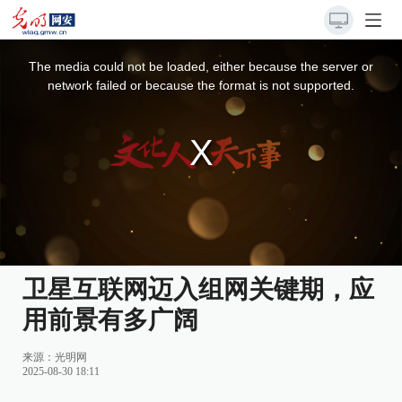
This
is
a
The media could not be loaded, either because the server or
modal
window.
network failed or because the format is not supported.
卫星互联网迈入组网关键期，应
用前景有多广阔
来源：
光明网
2025-08-30 18:11