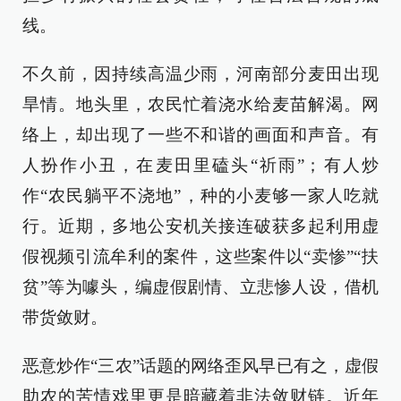
线。
不久前，因持续高温少雨，河南部分麦田出现
旱情。地头里，农民忙着浇水给麦苗解渴。网
络上，却出现了一些不和谐的画面和声音。有
人扮作小丑，在麦田里磕头“祈雨”；有人炒
作“农民躺平不浇地”，种的小麦够一家人吃就
行。近期，多地公安机关接连破获多起利用虚
假视频引流牟利的案件，这些案件以“卖惨”“扶
贫”等为噱头，编虚假剧情、立悲惨人设，借机
带货敛财。
恶意炒作“三农”话题的网络歪风早已有之，虚假
助农的苦情戏里更是暗藏着非法敛财链。近年