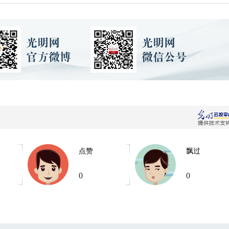
点赞
飘过
0
0