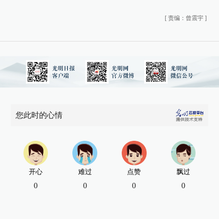
[
责编：曾震宇
]
您此时的心情
开心
难过
点赞
飘过
0
0
0
0