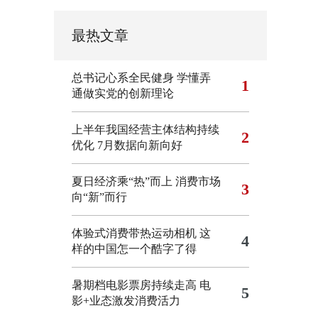
最热文章
总书记心系全民健身
学懂弄
1
通做实党的创新理论
上半年我国经营主体结构持续
2
优化
7月数据向新向好
夏日经济乘“热”而上 消费市场
3
向“新”而行
体验式消费带热运动相机
这
4
样的中国怎一个酷字了得
暑期档电影票房持续走高 电
5
影+业态激发消费活力