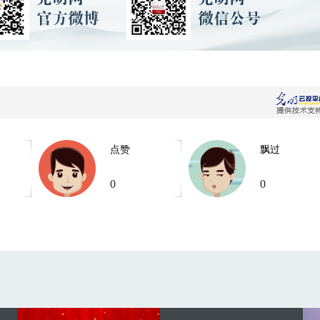
点赞
飘过
0
0