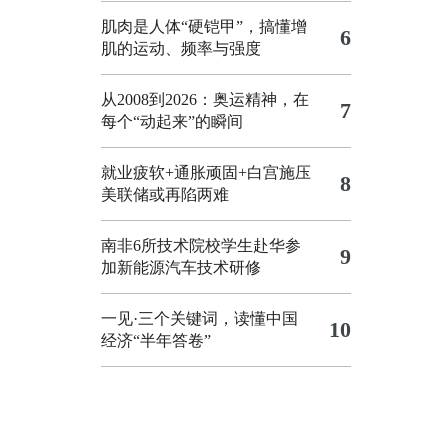
肌肉是人体“硬铠甲”，搞懂增
6
肌的运动、频率与强度
从2008到2026：奥运精神，在
7
每个“动起来”的瞬间
就业疲软+通胀顽固+白宫施压
8
美联储或再陷两难
南非6所技术院校学生赴华参
9
加新能源汽车技术研修
一见·三个关键词，读懂中国
10
经济“半年答卷”