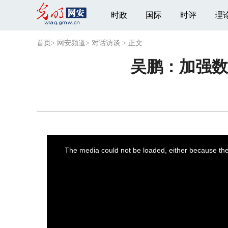
时政
国际
时评
理
首页
>
网安频道
>
对话访谈
>
正文
吴鹏：加强数
This
is
a
The media could not be loaded, either because the 
modal
window.