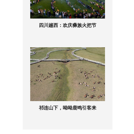
四川越西：欢庆彝族火把节
祁连山下，呦呦鹿鸣引客来