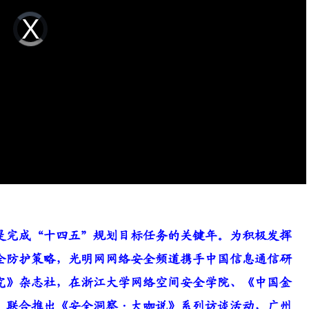
Video
Player
is
loading.
，也是完成“十四五”规划目标任务的关键年。为积极发挥
全防护策略，光明网网络安全频道携手中国信息通信研
究》杂志社，在浙江大学网络空间安全学院、《中国金
，联合推出《安全洞察·大咖说》系列访谈活动，广州