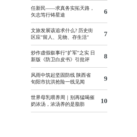
任新民——求真务实拓天路，
6
矢志笃行铸星途
文旅发展该追求什么?
历史街
7
区应"留人、见物、存生活"
炒作虚假叙事行"扩军"之实
日
8
新版《防卫白皮书》引批评
风雨中筑起坚固防线 陕西省
9
旬阳市抗洪抢险一线见闻
世界母乳喂养周｜别再猛喝催
10
奶浓汤，浓汤养的是脂肪