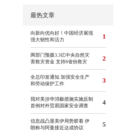
最热文章
向新向优向好！中国经济展现
1
强大韧性和活力
两部门预拨3.3亿中央自然灾
2
害救灾资金 支持8省份救灾
全总印发通知 加强安全生产
3
和劳动保护工作
我对美涉华消极措施实施反制
4
首例对外贸易国家安全调查
信息战凸显美伊局势胶着
伊
5
朗称与阿曼接近达成协议