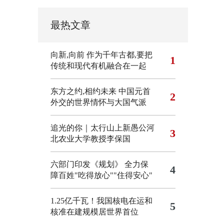
最热文章
向新,向前
作为千年古都,要把
1
传统和现代有机融合在一起
东方之约,相约未来 中国元首
2
外交的世界情怀与大国气派
追光的你｜太行山上新愚公河
3
北农业大学教授李保国
六部门印发《规划》 全力保
4
障百姓"吃得放心""住得安心"
1.25亿千瓦！我国核电在运和
5
核准在建规模居世界首位