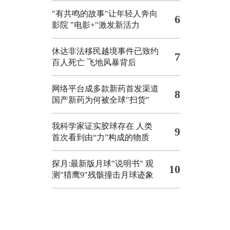
"有共鸣的故事"让年轻人奔向
6
影院
"电影+"激发新活力
休达非法移民越境事件已致约
7
百人死亡
飞地风暴背后
网络平台成多款新药首发渠道
8
国产新药为何被全球"扫货"
我科学家证实胶球存在 人类
9
首次看到由“力”构成的物质
探月:最新版月球"说明书"
观
10
测"猎鹰9"残骸撞击月球迹象