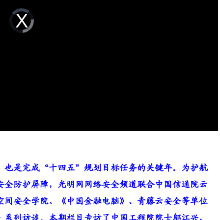
Video
Player
is
loading.
年，也是完成“十四五”规划目标任务的关键年。为护航
安全防护屏障，光明网网络安全频道联合中国信通院云
空间安全学院、《中国金融电脑》、青藤云安全等单位
》系列访谈。本期栏目专访了中国工程院院士邬江兴，