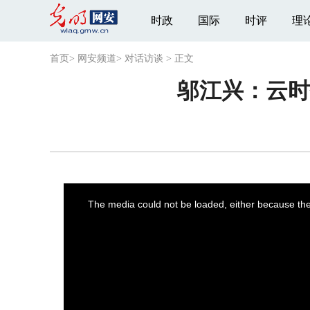
时政
国际
时评
理
首页
>
网安频道
>
对话访谈
>
正文
邬江兴：云时
This
is
a
The media could not be loaded, either because the 
modal
window.