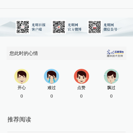
您此时的心情
开心
难过
点赞
飘过
0
0
0
0
推荐阅读