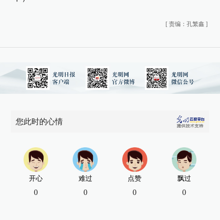
[
责编：孔繁鑫
]
您此时的心情
开心
难过
点赞
飘过
0
0
0
0