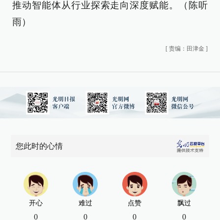
推动智能体从行业探索走向深度赋能。（陈听
雨）
[
责编：田津金
]
您此时的心情
开心
难过
点赞
飘过
0
0
0
0