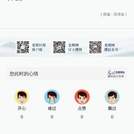
[
责编：田津金
]
您此时的心情
开心
难过
点赞
飘过
0
0
0
0