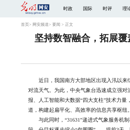
时政
国际
时评
理
首页
>
网安频道
>
要闻
>
正文
坚持数智融合，拓展覆
近日，我国南方大部地区出现入汛以来综
对流天气。为此，中央气象台迅速成立强对
报、人工智能和大数据“四大支柱”技术力量
道，构建起扁平化、高效率的信息共享枢纽
与此同时，“31631”递进式气象服务机
段、分目标逐步缩小“包围圈”——提前3天