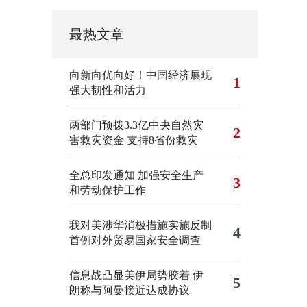
最热文章
向新向优向好！中国经济展现
1
强大韧性和活力
两部门预拨3.3亿中央自然灾
2
害救灾资金 支持8省份救灾
全总印发通知 加强安全生产
3
和劳动保护工作
我对美涉华消极措施实施反制
4
首例对外贸易国家安全调查
信息战凸显美伊局势胶着
伊
5
朗称与阿曼接近达成协议