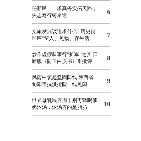
任新民——求真务实拓天路，
6
矢志笃行铸星途
文旅发展该追求什么?
历史街
7
区应"留人、见物、存生活"
炒作虚假叙事行"扩军"之实
日
8
新版《防卫白皮书》引批评
风雨中筑起坚固防线 陕西省
9
旬阳市抗洪抢险一线见闻
世界母乳喂养周｜别再猛喝催
10
奶浓汤，浓汤养的是脂肪