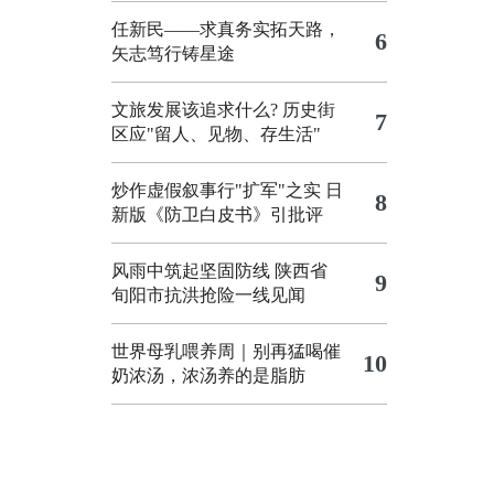
任新民——求真务实拓天路，
6
矢志笃行铸星途
文旅发展该追求什么?
历史街
7
区应"留人、见物、存生活"
炒作虚假叙事行"扩军"之实
日
8
新版《防卫白皮书》引批评
风雨中筑起坚固防线 陕西省
9
旬阳市抗洪抢险一线见闻
世界母乳喂养周｜别再猛喝催
10
奶浓汤，浓汤养的是脂肪