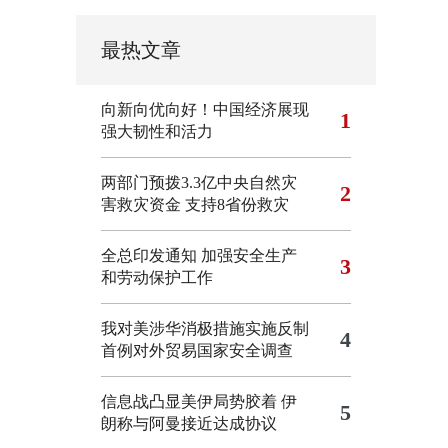
最热文章
向新向优向好！中国经济展现
1
强大韧性和活力
两部门预拨3.3亿中央自然灾
2
害救灾资金 支持8省份救灾
全总印发通知 加强安全生产
3
和劳动保护工作
我对美涉华消极措施实施反制
4
首例对外贸易国家安全调查
信息战凸显美伊局势胶着
伊
5
朗称与阿曼接近达成协议