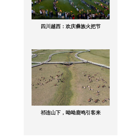
四川越西：欢庆彝族火把节
祁连山下，呦呦鹿鸣引客来