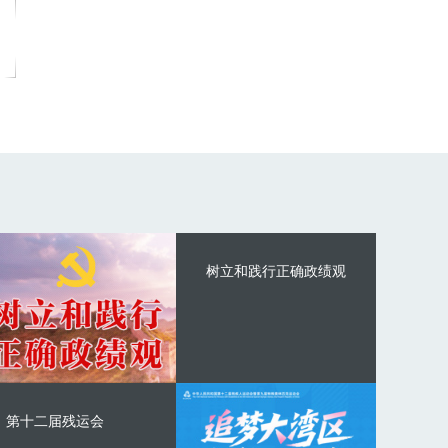
树立和践行正确政绩观
第十二届残运会