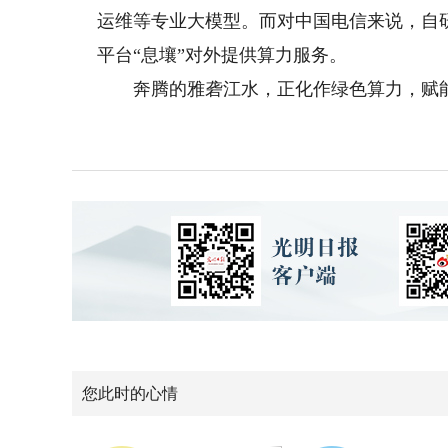
运维等专业大模型。而对中国电信来说，自
平台“息壤”对外提供算力服务。
奔腾的雅砻江水，正化作绿色算力，赋
您此时的心情