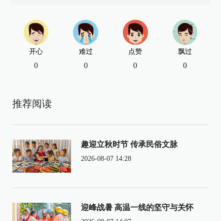
开心
难过
点赞
飘过
0
0
0
0
推荐阅读
趣迎立秋时节 传承民俗文脉
2026-08-07 14:28
迎峰战暑 高温一线的坚守与关怀