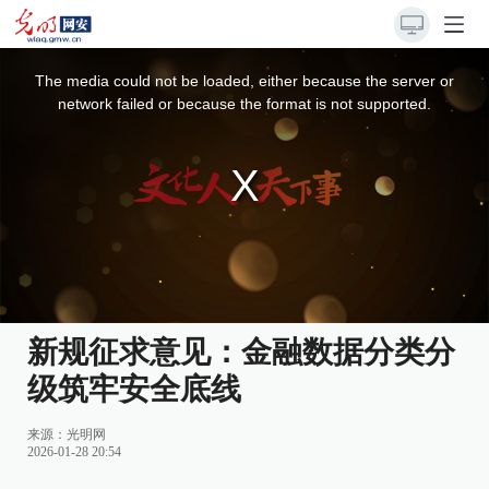
This
is
a
The media could not be loaded, either because the server or
modal
window.
network failed or because the format is not supported.
新规征求意见：金融数据分类分
级筑牢安全底线
来源：
光明网
2026-01-28 20:54