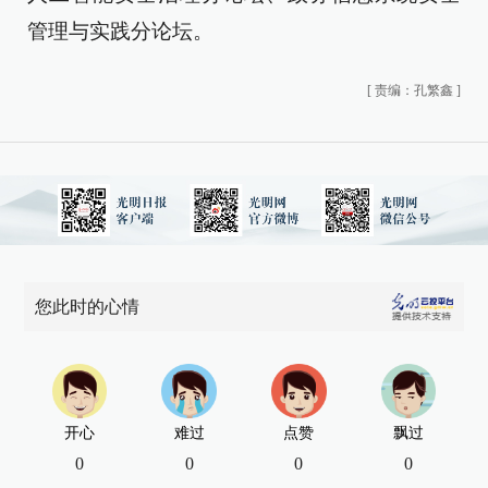
管理与实践分论坛。
[
责编：孔繁鑫
]
您此时的心情
开心
难过
点赞
飘过
0
0
0
0