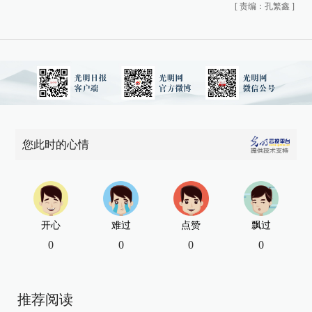
[
责编：孔繁鑫
]
您此时的心情
开心
难过
点赞
飘过
0
0
0
0
推荐阅读