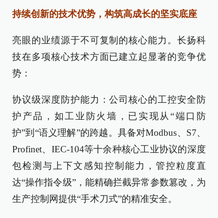
持续创新的技术优势，构筑高成长的坚实底座
亮眼的业绩源于不可复制的核心能力。长扬科
技在多项核心技术方面已建立起显著的竞争优
势：
协议级深度防护能力：公司核心的工控安全防
护产品，如工业防火墙，已实现从“端口防
护”到“语义理解”的跨越。具备对Modbus、S7、
Profinet、IEC-104等十余种核心工业协议的深度
包检测与上下文感知控制能力，管控粒度直
达“操作指令级”，能精确拦截异常参数篡改，为
生产控制网提供“手术刀式”的精准安全。