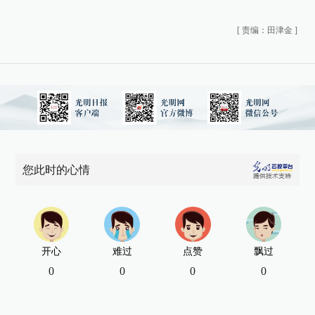
[
责编：田津金
]
您此时的心情
开心
难过
点赞
飘过
0
0
0
0