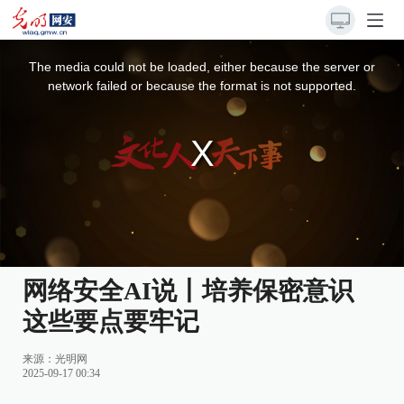
This
is
a
The media could not be loaded, either because the server or
modal
window.
network failed or because the format is not supported.
网络安全AI说丨培养保密意识
这些要点要牢记
来源：
光明网
2025-09-17 00:34