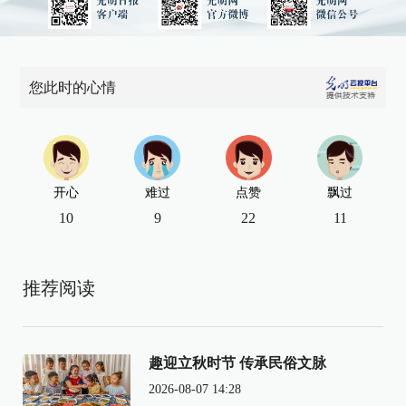
您此时的心情
开心
难过
点赞
飘过
10
9
22
11
推荐阅读
趣迎立秋时节 传承民俗文脉
2026-08-07 14:28