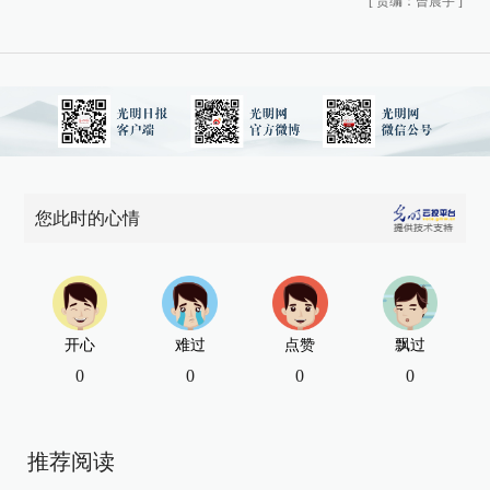
[
责编：曾震宇
]
您此时的心情
开心
难过
点赞
飘过
0
0
0
0
推荐阅读