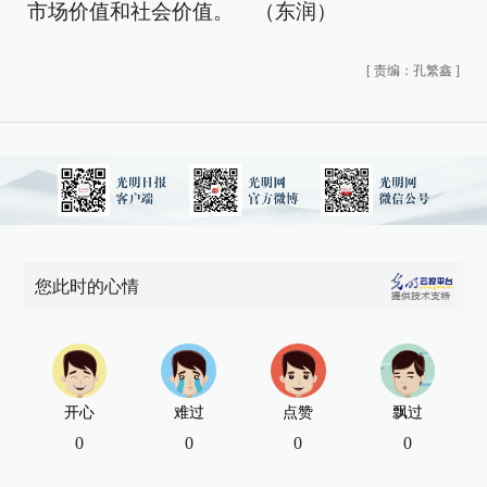
市场价值和社会价值。 （东润）
[
责编：孔繁鑫
]
您此时的心情
开心
难过
点赞
飘过
0
0
0
0