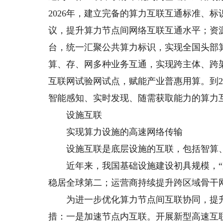
2026年，建立完备的算力互联互通标准、
议，提升算力节点间网络互联互通水平；资
台，统一汇聚公共算力标识，实现全国头部
算、存、网多种业务互通，实现跨主体、跨
互联网试验网试点，赋能产业普惠用算。到2
智能感知、实时发现、随需获取能力的算力
设施互联
实现算力设施的高速网络传输
设施互联是底层设施的互联，包括智算、
近年来，我国基础设施建设初具规模，“东
稳居全球第二；运营商持续提升跨区域骨干
为进一步优化算力节点间互联协同，提升
措：一是加速节点内互联。开展新型高速互