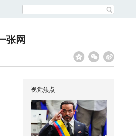
一张网
视觉焦点