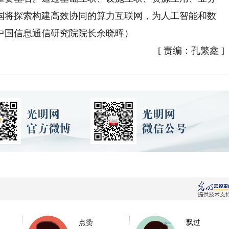
国将探索构建高效协同的算力互联网，为人工智能和数
中国信息通信研究院院长余晓晖）
[
责编：孔繁鑫
]
点赞
飘过