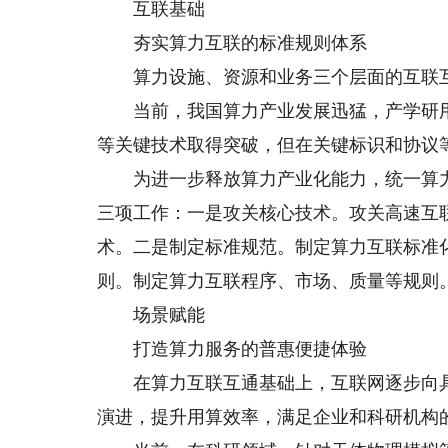
互联基础
夯实算力互联的标准规则体系
算力设施、资源和业务三个层面的互联互
当前，我国算力产业发展迅猛，产学研用
等关键技术取得突破，但在关键标识和协议
为进一步释放算力产业化能力，统一算力“
三项工作：一是攻关核心技术。攻关高速互
术。二是制定标准规范。制定算力互联标准
则。制定算力互联程序、市场、质量等规则
场景赋能
打造算力服务的普惠便捷体验
在算力互联互通基础上，互联网逐步向具
演进，提升用算效率，满足企业和科研机构