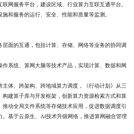
互联网服务平台，建设区域、行业算力互联互通平台。
设施和服务的运行、安全、性能和质量等监测。
层面的互通，包括计算、存储、网络等业务的协同调
作系统、算网大脑等技术产品，实现计算、数据和网
主体、跨架构、跨地域算力调度，《行动计划》从三
。构建算子库与开发框架，创新算力资源检索方式和算
。推动全局文件系统等存储技术应用，促进数据调度引
力。基于云原生、AI技术升级网络，推进算网融合管理