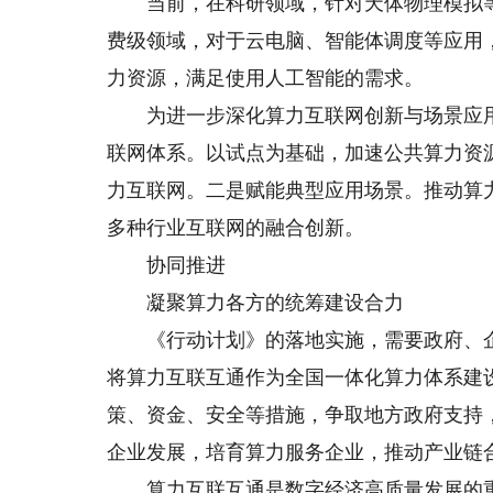
当前，在科研领域，针对天体物理模拟等
费级领域，对于云电脑、智能体调度等应用，
力资源，满足使用人工智能的需求。
为进一步深化算力互联网创新与场景应用
联网体系。以试点为基础，加速公共算力资
力互联网。二是赋能典型应用场景。推动算
多种行业互联网的融合创新。
协同推进
凝聚算力各方的统筹建设合力
《行动计划》的落地实施，需要政府、企
将算力互联互通作为全国一体化算力体系建
策、资金、安全等措施，争取地方政府支持
企业发展，培育算力服务企业，推动产业链
算力互联互通是数字经济高质量发展的重