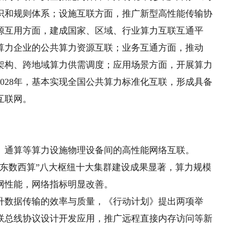
标识和规则体系；设施互联方面，推广新型高性能传输协
源互用方面，建成国家、区域、行业算力互联互通平
算力企业的公共算力资源互联；业务互通方面，推动
架构、跨地域算力供需调度；应用场景方面，开展算力
028年，基本实现全国公共算力标准化互联，形成具备
互联网。
通算等算力设施物理设备间的高性能网络互联。
数西算”八大枢纽十大集群建设成果显著，算力规模
网性能，网络指标明显改善。
数据传输的效率与质量，《行动计划》提出两项举
联总线协议设计开发应用，推广远程直接内存访问等新