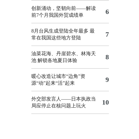
创新涌动，坚韧向前——解读
6
前7个月我国外贸成绩单
8月台风生成登陆全年最多 最
7
常在我国这些地方登陆
油菜花海、丹崖碧水、林海天
8
池 解锁各地夏日体验
暖心改造让城市“边角”资
9
源“动”起来“活”起来
外交部发言人——日本执政当
10
局应停止在核问题上玩火