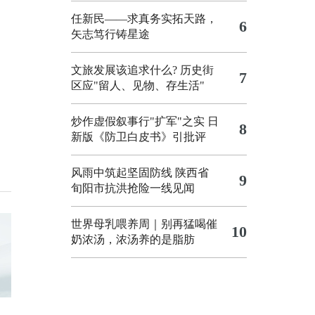
任新民——求真务实拓天路，
6
矢志笃行铸星途
文旅发展该追求什么?
历史街
7
区应"留人、见物、存生活"
炒作虚假叙事行"扩军"之实
日
8
新版《防卫白皮书》引批评
风雨中筑起坚固防线 陕西省
9
旬阳市抗洪抢险一线见闻
世界母乳喂养周｜别再猛喝催
10
奶浓汤，浓汤养的是脂肪