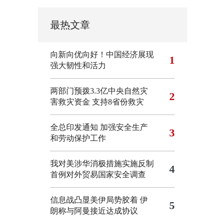
最热文章
向新向优向好！中国经济展现
1
强大韧性和活力
两部门预拨3.3亿中央自然灾
2
害救灾资金 支持8省份救灾
全总印发通知 加强安全生产
3
和劳动保护工作
我对美涉华消极措施实施反制
4
首例对外贸易国家安全调查
信息战凸显美伊局势胶着
伊
5
朗称与阿曼接近达成协议