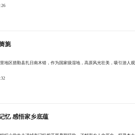
:26
旖旎
里地区措勤县扎日南木错，作为国家级湿地，高原风光壮美，吸引游人观
:32
记忆 感悟家乡底蕴