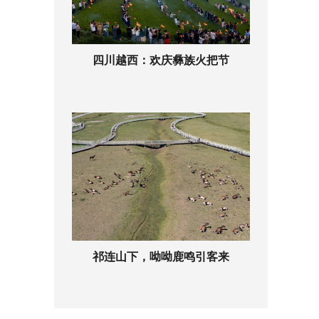
四川越西：欢庆彝族火把节
祁连山下，呦呦鹿鸣引客来