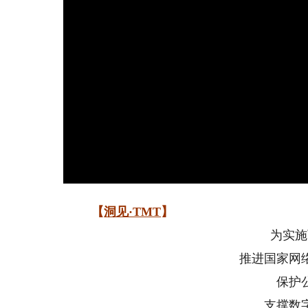
【
洞见·TMT
】
为实施
推进国家网
保护
支撑数