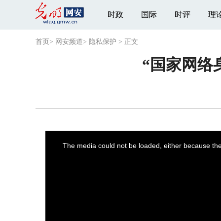
时政
国际
时评
理
首页
>
网安频道
>
隐私保护
>
正文
“国家网络
This
is
a
The media could not be loaded, either because the 
modal
window.