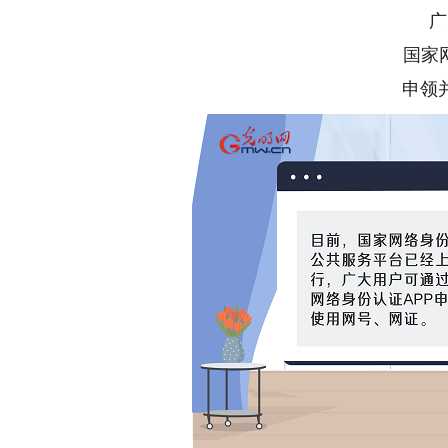
广
国家
申领