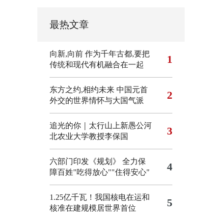
最热文章
向新,向前
作为千年古都,要把
1
传统和现代有机融合在一起
东方之约,相约未来 中国元首
2
外交的世界情怀与大国气派
追光的你｜太行山上新愚公河
3
北农业大学教授李保国
六部门印发《规划》 全力保
4
障百姓"吃得放心""住得安心"
1.25亿千瓦！我国核电在运和
5
核准在建规模居世界首位