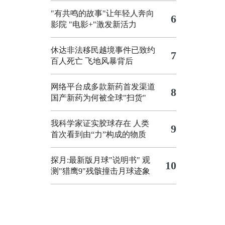
"有共鸣的故事"让年轻人奔向
6
影院
"电影+"激发新活力
休达非法移民越境事件已致约
7
百人死亡
飞地风暴背后
网络平台成多款新药首发渠道
8
国产新药为何被全球"扫货"
我科学家证实胶球存在 人类
9
首次看到由“力”构成的物质
探月:最新版月球"说明书"
观
10
测"猎鹰9"残骸撞击月球迹象