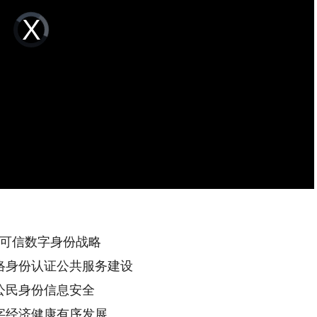
Video
Player
is
loading.
可信数字身份战略
络身份认证公共服务建设
公民身份信息安全
字经济健康有序发展