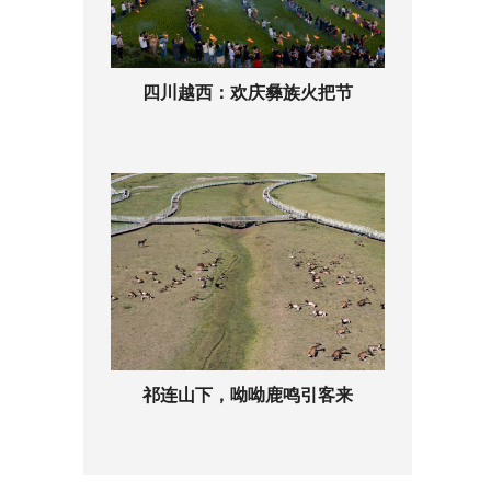
四川越西：欢庆彝族火把节
祁连山下，呦呦鹿鸣引客来