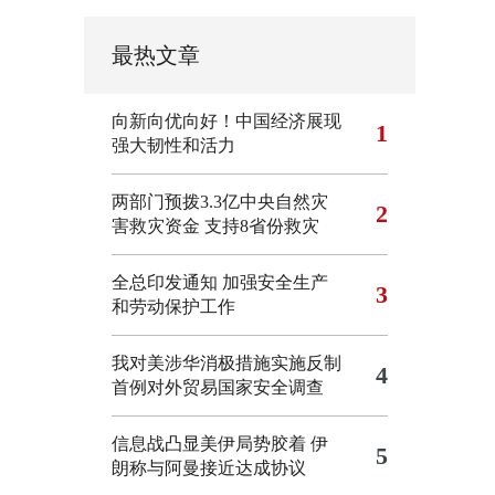
最热文章
向新向优向好！中国经济展现
1
强大韧性和活力
两部门预拨3.3亿中央自然灾
2
害救灾资金 支持8省份救灾
全总印发通知 加强安全生产
3
和劳动保护工作
我对美涉华消极措施实施反制
4
首例对外贸易国家安全调查
信息战凸显美伊局势胶着
伊
5
朗称与阿曼接近达成协议