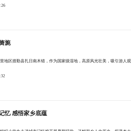
:26
旖旎
里地区措勤县扎日南木错，作为国家级湿地，高原风光壮美，吸引游人观
:32
记忆 感悟家乡底蕴