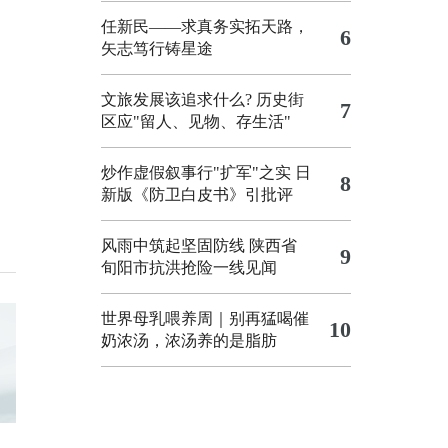
任新民——求真务实拓天路，
6
矢志笃行铸星途
文旅发展该追求什么?
历史街
7
区应"留人、见物、存生活"
炒作虚假叙事行"扩军"之实
日
8
新版《防卫白皮书》引批评
风雨中筑起坚固防线 陕西省
9
旬阳市抗洪抢险一线见闻
世界母乳喂养周｜别再猛喝催
10
奶浓汤，浓汤养的是脂肪