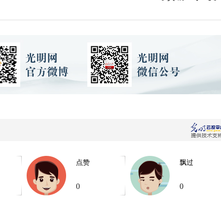
点赞
飘过
0
0