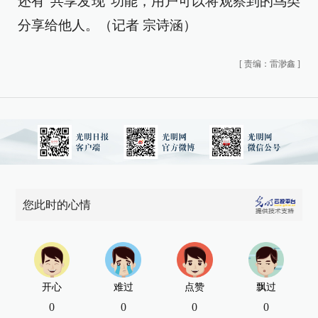
还有“共享发现”功能，用户可以将观察到的鸟类
分享给他人。（记者 宗诗涵）
[
责编：雷渺鑫
]
您此时的心情
开心
难过
点赞
飘过
0
0
0
0