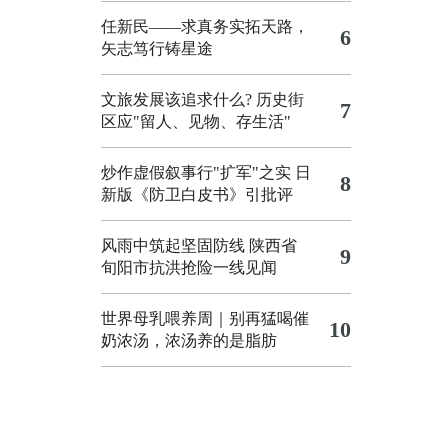
任新民——求真务实拓天路，
6
矢志笃行铸星途
文旅发展该追求什么?
历史街
7
区应"留人、见物、存生活"
炒作虚假叙事行"扩军"之实
日
8
新版《防卫白皮书》引批评
风雨中筑起坚固防线 陕西省
9
旬阳市抗洪抢险一线见闻
世界母乳喂养周｜别再猛喝催
10
奶浓汤，浓汤养的是脂肪