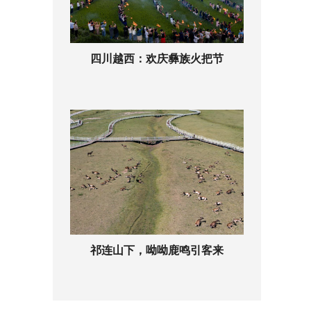
四川越西：欢庆彝族火把节
祁连山下，呦呦鹿鸣引客来