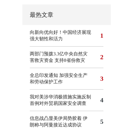
最热文章
向新向优向好！中国经济展现
1
强大韧性和活力
两部门预拨3.3亿中央自然灾
2
害救灾资金 支持8省份救灾
全总印发通知 加强安全生产
3
和劳动保护工作
我对美涉华消极措施实施反制
4
首例对外贸易国家安全调查
信息战凸显美伊局势胶着
伊
5
朗称与阿曼接近达成协议