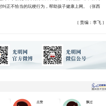
时纠正不恰当的玩梗行为，帮助孩子健康上网。（张西
[
责编：李飞
]
点赞
飘过