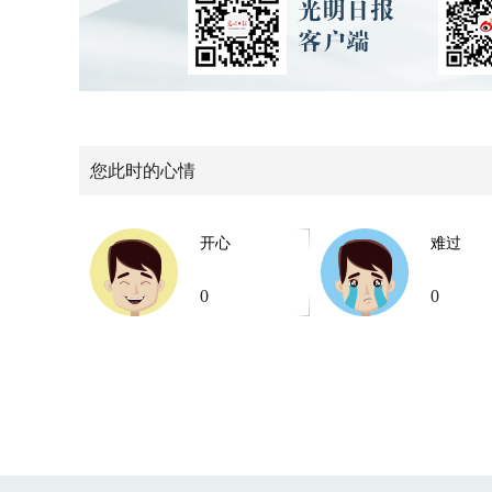
您此时的心情
开心
难过
0
0