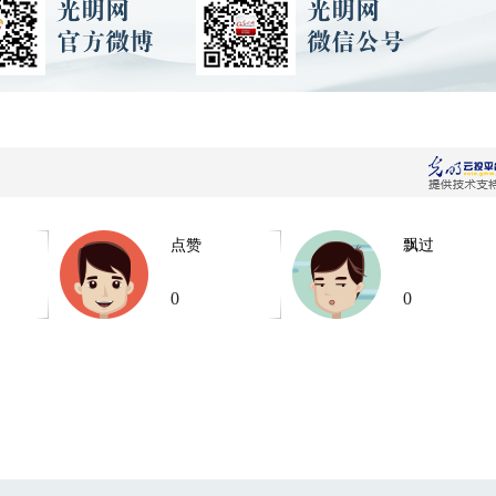
点赞
飘过
0
0