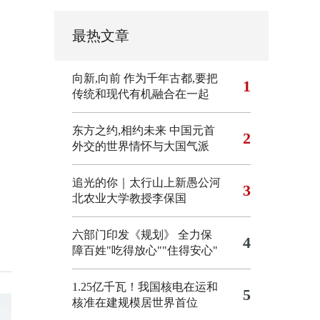
最热文章
向新,向前
作为千年古都,要把
1
传统和现代有机融合在一起
东方之约,相约未来 中国元首
2
外交的世界情怀与大国气派
追光的你｜太行山上新愚公河
3
北农业大学教授李保国
六部门印发《规划》 全力保
4
障百姓"吃得放心""住得安心"
1.25亿千瓦！我国核电在运和
5
核准在建规模居世界首位