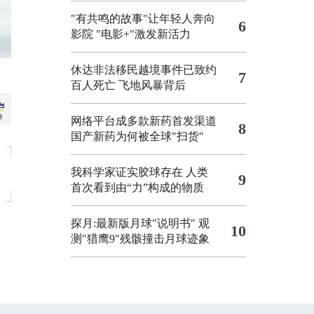
"有共鸣的故事"让年轻人奔向
6
影院
"电影+"激发新活力
休达非法移民越境事件已致约
7
百人死亡
飞地风暴背后
网络平台成多款新药首发渠道
8
国产新药为何被全球"扫货"
我科学家证实胶球存在 人类
9
首次看到由“力”构成的物质
探月:最新版月球"说明书"
观
10
测"猎鹰9"残骸撞击月球迹象