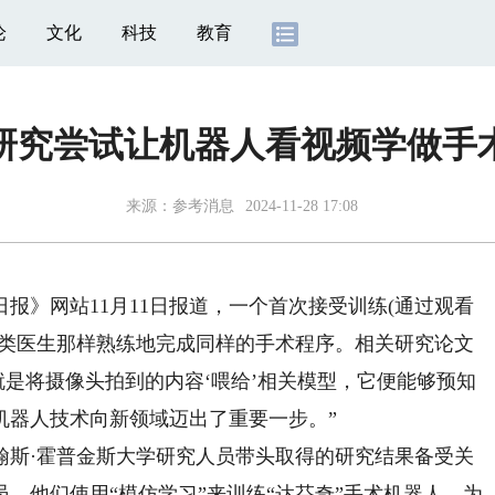
论
文化
科技
教育
研究尝试让机器人看视频学做手
来源：
参考消息
2024-11-28 17:08
报》网站11月11日报道，一个首次接受训练(通过观看
人类医生那样熟练地完成同样的手术程序。相关研究论文
就是将摄像头拍到的内容‘喂给’相关模型，它便能够预知
机器人技术向新领域迈出了重要一步。”
斯·霍普金斯大学研究人员带头取得的研究结果备受关
，他们使用“模仿学习”来训练“达芬奇”手术机器人，为