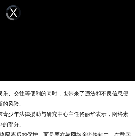
Video
Player
is
loading.
乐、交往等便利的同时，也带来了违法和不良信息侵
新的风险。
京青少年法律援助与研究中心主任佟丽华表示，网络素
少的部分。
络隔离后的保护，而是要在与网络亲密接触中、在数字