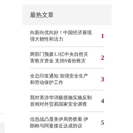
最热文章
向新向优向好！中国经济展现
1
强大韧性和活力
两部门预拨3.3亿中央自然灾
2
害救灾资金 支持8省份救灾
全总印发通知 加强安全生产
3
和劳动保护工作
我对美涉华消极措施实施反制
4
首例对外贸易国家安全调查
信息战凸显美伊局势胶着
伊
5
朗称与阿曼接近达成协议