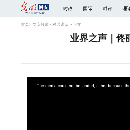
时政
国际
时评
理
首页
>
网安频道
>
对话访谈
>
正文
业界之声｜佟
This
is
a
The media could not be loaded, either because the 
modal
window.