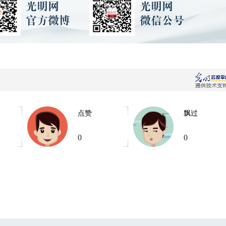
点赞
飘过
0
0