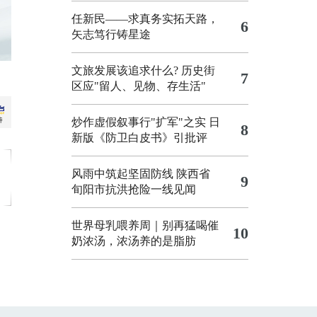
任新民——求真务实拓天路，
6
矢志笃行铸星途
文旅发展该追求什么?
历史街
7
区应"留人、见物、存生活"
炒作虚假叙事行"扩军"之实
日
8
新版《防卫白皮书》引批评
风雨中筑起坚固防线 陕西省
9
旬阳市抗洪抢险一线见闻
世界母乳喂养周｜别再猛喝催
10
奶浓汤，浓汤养的是脂肪