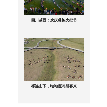
四川越西：欢庆彝族火把节
祁连山下，呦呦鹿鸣引客来