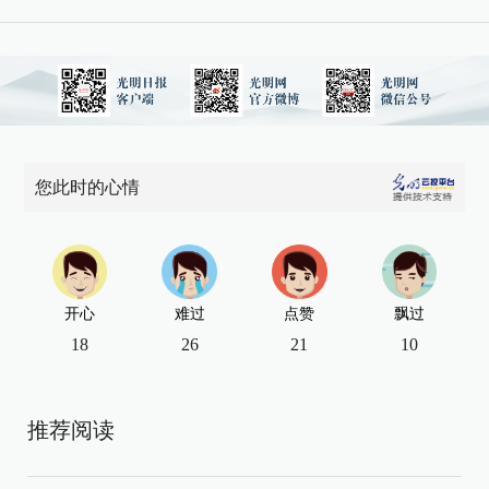
您此时的心情
开心
难过
点赞
飘过
18
26
21
10
推荐阅读