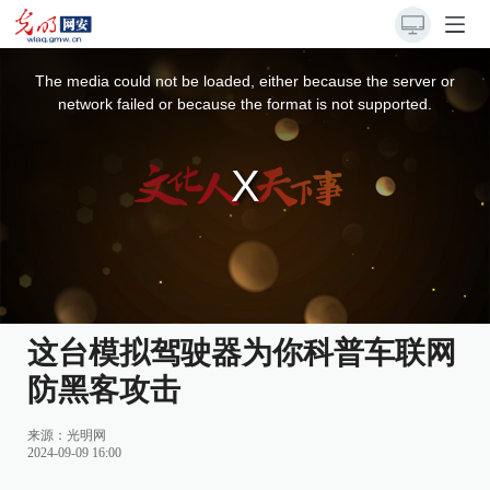
This
is
a
The media could not be loaded, either because the server or
modal
window.
network failed or because the format is not supported.
这台模拟驾驶器为你科普车联网
防黑客攻击
来源：
光明网
2024-09-09 16:00