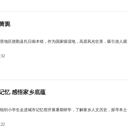
旖旎
里地区措勤县扎日南木错，作为国家级湿地，高原风光壮美，吸引游人观
:32
记忆 感悟家乡底蕴
组织小学生走进城市记忆馆开展暑期研学，了解家乡人文历史，探寻本土
:22