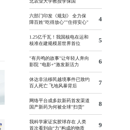
北农业大学教授李保国
六部门印发《规划》 全力保
4
障百姓"吃得放心""住得安心"
1.25亿千瓦！我国核电在运和
5
核准在建规模居世界首位
"有共鸣的故事"让年轻人奔向
6
影院
"电影+"激发新活力
休达非法移民越境事件已致约
7
百人死亡
飞地风暴背后
网络平台成多款新药首发渠道
8
国产新药为何被全球"扫货"
我科学家证实胶球存在 人类
9
首次看到由“力”构成的物质