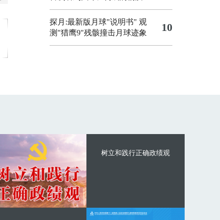
探月:最新版月球"说明书"
观
10
测"猎鹰9"残骸撞击月球迹象
树立和践行正确政绩观