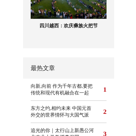
四川越西：欢庆彝族火把节
最热文章
向新,向前
作为千年古都,要把
1
传统和现代有机融合在一起
东方之约,相约未来 中国元首
2
外交的世界情怀与大国气派
追光的你｜太行山上新愚公河
3