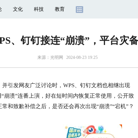
论
文化
科技
教育
PS、钉钉接连“崩溃”，平台灾
来源：
光明网
2024-08-23 19:25
并引发网友广泛讨论时，WPS、钉钉文档也相继出现
应用“崩溃”连番上演，好在短时间内恢复正常使用，公开致
正常和致歉补偿之后，是否还会再次出现“崩溃”“宕机”？