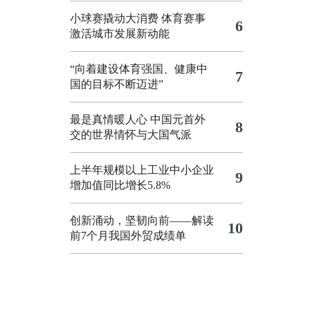
小球赛撬动大消费 体育赛事
6
激活城市发展新动能
“向着建设体育强国、健康中
7
国的目标不断迈进”
最是真情暖人心 中国元首外
8
交的世界情怀与大国气派
上半年规模以上工业中小企业
9
增加值同比增长5.8%
创新涌动，坚韧向前——解读
10
前7个月我国外贸成绩单