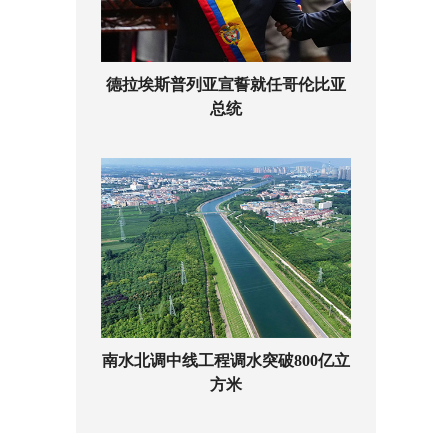
德拉埃斯普列亚宣誓就任哥伦比亚
总统
南水北调中线工程调水突破800亿立
方米