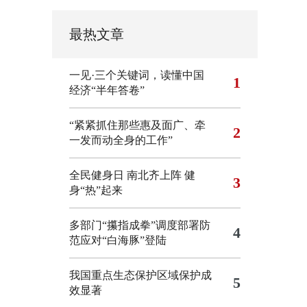
最热文章
一见·三个关键词，读懂中国
1
经济“半年答卷”
“紧紧抓住那些惠及面广、牵
2
一发而动全身的工作”
全民健身日 南北齐上阵 健
3
身“热”起来
多部门“攥指成拳”调度部署防
4
范应对“白海豚”登陆
我国重点生态保护区域保护成
5
效显著