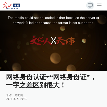
This
is
a
The media could not be loaded, either because the server or
modal
window.
network failed or because the format is not supported.
网络身份认证≠“网络身份证”，
一字之差区别很大！
来源：
光明网
2024-08-20 10:23