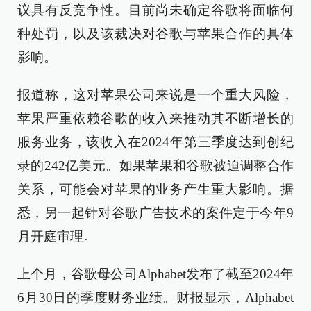
议具有反竞争性。目前尚未确定谷歌将面临何
种处罚，以及该裁决对谷歌与苹果合作的具体
影响。
报道称，这对苹果公司来说是一个重大风险，
苹果严重依赖谷歌的收入来推动其不断增长的
服务业务，该收入在2024年第三季度达到创纪
录的242亿美元。如果苹果和谷歌被迫调整合作
关系，可能会对苹果的业务产生重大影响。据
悉，另一起针对谷歌广告技术的案件定于今年9
月开庭审理。
上个月，谷歌母公司Alphabet发布了截至2024年
6月30日的季度财务业绩。财报显示，Alphabet