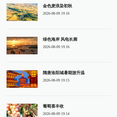
金色麦浪染初秋
2026-08-09 19:16
绿色海岸 风电长廊
2026-08-09 19:16
隋唐洛阳城暑期游升温
2026-08-09 19:15
葡萄喜丰收
2026-08-09 19:14