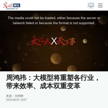
This
is
a
The media could not be loaded, either because the server or
modal
window.
network failed or because the format is not supported.
周鸿祎：大模型将重塑各行业，
带来效率、成本双重变革
来源：
光明网
2024-08-01 19:07