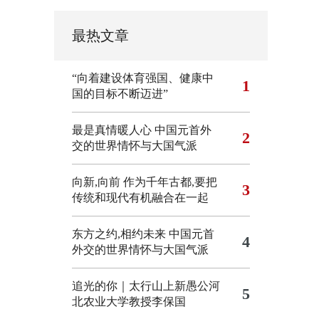
最热文章
“向着建设体育强国、健康中
1
国的目标不断迈进”
最是真情暖人心 中国元首外
2
交的世界情怀与大国气派
向新,向前
作为千年古都,要把
3
传统和现代有机融合在一起
东方之约,相约未来 中国元首
4
外交的世界情怀与大国气派
追光的你｜太行山上新愚公河
5
北农业大学教授李保国