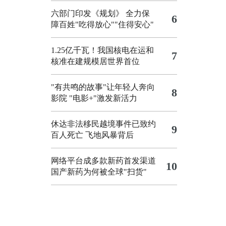
六部门印发《规划》 全力保
6
障百姓"吃得放心""住得安心"
1.25亿千瓦！我国核电在运和
7
核准在建规模居世界首位
"有共鸣的故事"让年轻人奔向
8
影院
"电影+"激发新活力
休达非法移民越境事件已致约
9
百人死亡
飞地风暴背后
网络平台成多款新药首发渠道
10
国产新药为何被全球"扫货"