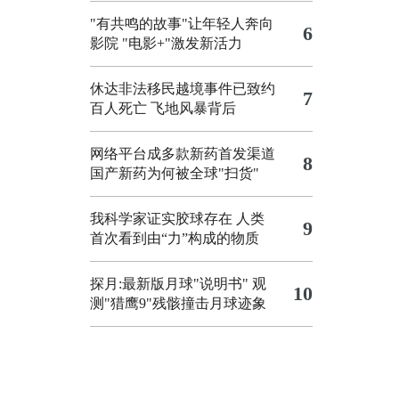
"有共鸣的故事"让年轻人奔向
6
影院
"电影+"激发新活力
休达非法移民越境事件已致约
7
百人死亡
飞地风暴背后
网络平台成多款新药首发渠道
8
国产新药为何被全球"扫货"
我科学家证实胶球存在 人类
9
首次看到由“力”构成的物质
探月:最新版月球"说明书"
观
10
测"猎鹰9"残骸撞击月球迹象