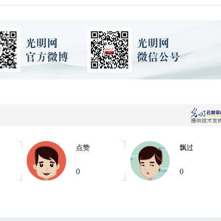
点赞
飘过
0
0