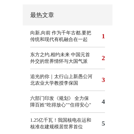
最热文章
向新,向前
作为千年古都,要把
1
传统和现代有机融合在一起
东方之约,相约未来 中国元首
2
外交的世界情怀与大国气派
追光的你｜太行山上新愚公河
3
北农业大学教授李保国
六部门印发《规划》 全力保
4
障百姓"吃得放心""住得安心"
1.25亿千瓦！我国核电在运和
5
核准在建规模居世界首位