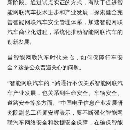
新阶段。通过试点实证的方式，有助于促进智
能网联汽车技术进步和产业发展，探索健全完
善智能网联汽车安全管理体系，加速智能网联
汽车商业化进程，系统化推动智能网联汽车的
创新发展。
当智能网联汽车时代来临，如何保障行车安
全？这是公众普遍关心的问题。
“智能网联汽车的上路通行不仅关系智能网联汽
车产业发展，也关系到生命安全、车辆安全、
道路安全等多方面。”中国电子信息产业发展研
究院副总工程师安晖表示，要不断强化智能网
联汽车网络安全和数据安全保障，在确保智能