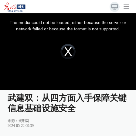
This
is
a
The media could not be loaded, either because the server or
modal
window.
network failed or because the format is not supported.
Video
Player
is
loading.
武建双：从四方面入手保障关键
信息基础设施安全
来源：
光明网
2024-05-22 09:39