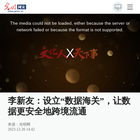
This
is
a
The media could not be loaded, either because the server or
modal
window.
network failed or because the format is not supported.
李新友：设立“数据海关”，让数
据更安全地跨境流通
来源：
光明网
2023-12-26 14:42