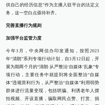
供自己的经历信息”作为主播入驻平台的法定义
务，这一空白点亟待补齐。
完善直播行为规则
加强平台监管力度
今年3月，中央网信办印发通知，按照2023
年“清朗”系列专项行动计划，自3月12日起，开
展为期两个月的“清朗·从严整治‘自媒体’乱象”专
项行动，主要任务中就提到将全面整治“自媒
体”违规营利行为，从严整治“自媒体”利用弱势
群体进行流量变现，包括哄骗、利诱老年人摆
拍视频、开设直播，骗取网民点赞、打赏、捐