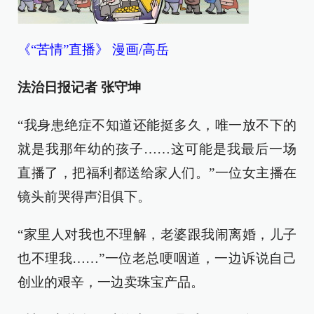
《“苦情”直播》 漫画/高岳
法治日报记者 张守坤
“我身患绝症不知道还能挺多久，唯一放不下的
就是我那年幼的孩子……这可能是我最后一场
直播了，把福利都送给家人们。”一位女主播在
镜头前哭得声泪俱下。
“家里人对我也不理解，老婆跟我闹离婚，儿子
也不理我……”一位老总哽咽道，一边诉说自己
创业的艰辛，一边卖珠宝产品。