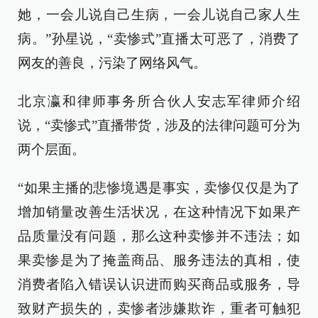
她，一会儿说自己生病，一会儿说自己家人生
病。”孙星说，“卖惨式”直播太可恶了，消费了
网友的善良，污染了网络风气。
北京瀛和律师事务所合伙人安志军律师介绍
说，“卖惨式”直播带货，涉及的法律问题可分为
两个层面。
“如果主播的悲惨境遇是事实，卖惨仅仅是为了
增加销量改善生活状况，在这种情况下如果产
品质量没有问题，那么这种卖惨并不违法；如
果卖惨是为了掩盖商品、服务违法的真相，使
消费者陷入错误认识进而购买商品或服务，导
致财产损失的，卖惨者涉嫌欺诈，重者可触犯