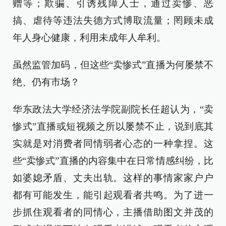
赠等；欺骗、引诱残障人士，通过卖惨、恶
搞、虐待等违法失德方式博取流量；罔顾未成
年人身心健康，利用未成年人牟利。
虽然监管加码，但这些“卖惨式”直播为何屡禁不
绝、仍有市场？
华东政法大学经济法学院副院长任超认为，“卖
惨式”直播或短视频之所以屡禁不止，说到底其
实就是对消费者同情弱者心态的一种拿捏。这
些“卖惨式”直播的内容集中在日常情感纠纷，比
如婆媳矛盾、丈夫出轨。这样的事情家家户户
都有可能发生，能引起观看者共鸣。为了进一
步抓住观看者的同情心，主播借助图文并茂的