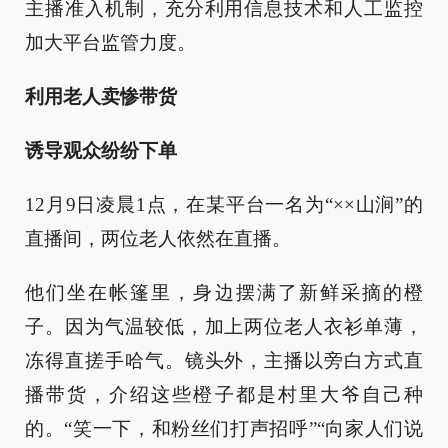
主播准入机制，充分利用信息技术和人工监控
加大平台监管力度。
利用老人卖惨带货
诱导观众纷纷下单
12月9日凌晨1点，在某平台一名为“××山涧”的
直播间，两位老人依然在直播。
他们坐在帐篷里，身边摆满了新鲜采摘的橙
子。因为气温较低，加上两位老人衣衫单薄，
冻得直搓手哈气。镜头外，主播以旁白方式直
播带货，介绍这些橙子都是村里大爷自己种
的。“笑一下，和粉丝们打声招呼”“向家人们说