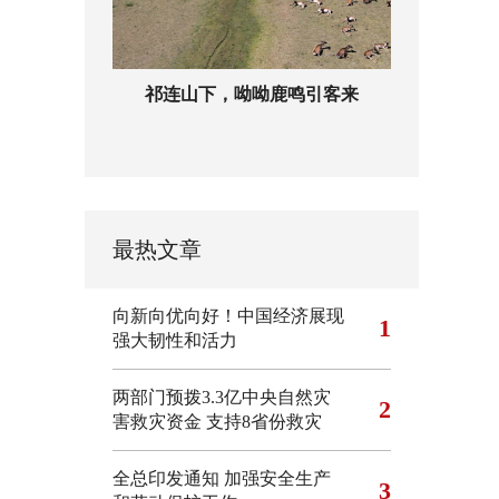
祁连山下，呦呦鹿鸣引客来
最热文章
向新向优向好！中国经济展现
1
强大韧性和活力
两部门预拨3.3亿中央自然灾
2
害救灾资金 支持8省份救灾
全总印发通知 加强安全生产
3