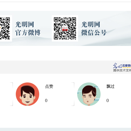
点赞
飘过
0
0