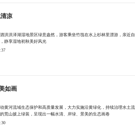
觅清凉
泗洪洪泽湖湿地景区绿意盎然，游客乘坐竹筏在水上杉林里漂游，亲近自
，静享湿地初秋美好风光
:37
美如画
动黄河流域生态保护和高质量发展，大力实施沿黄绿化，持续治理水土流
的荒山披上绿装，呈现出一幅水清、岸绿、景美的生态画卷
:30