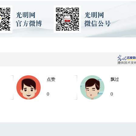
点赞
飘过
0
0