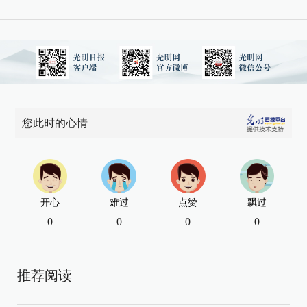
您此时的心情
开心
难过
点赞
飘过
0
0
0
0
推荐阅读